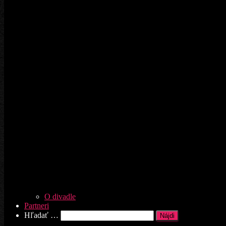
O divadle
Partneri
Hľadať:
Hľadať …