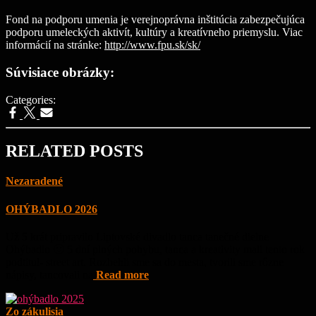
Fond na podporu umenia je verejnoprávna inštitúcia zabezpečujúca
podporu umeleckých aktivít, kultúry a kreatívneho priemyslu. Viac
informácií na stránke:
http://www.fpu.sk/sk/
Súvisiace obrázky:
Categories:
RELATED POSTS
Nezaradené
OHÝBADLO 2026
Už 5 krát pripravilo Liptovské divadlo tanca tanečné dielne
Ohýbadlo 🙂 5 dní plných pohybu, tanca a kreativity mali tento rok
podtitul- street art. Rozbehli sme sa do mesta, tvorili sme rôzne
nápisy, tancovali na
Read more
Zo zákulisia