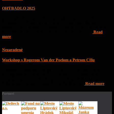
OHÝBADLO 2025
Leto 2025 nám prinieslo už štvrtý ročník prímestského tábora
Ohýbadlo, ktorý bol opäť plný kreativity, pohybu, inšpirácie a
radosti. Ďakujeme všetkým milým Ohýbadlám – deťom, ktoré sa s
chuťou pustili do každodenného tvorenia, objavovania a
Read
more
Nezaradené
Workshop s Rogerom Van der Poelom a Petrom CHu
Liptovské divadlo tanca zorganizovalo v polovici marca 2025
svetový tanečný workshop.Od 14. marca do 18. marca 2025 sa na
tanečnej sále Súkromného tanečného konzervatória v Liptovskom
Hrádku pod vedením Rogera Van der Poela a Petra
Read more
Partneri