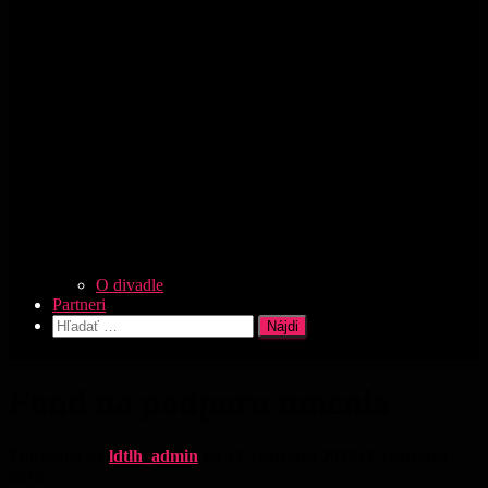
O divadle
Partneri
Hľadať:
Fond na podporu umenia
Published by
ldtlh_admin
on
12. februára 2019
12. februára
2019