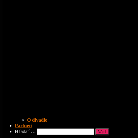
O divadle
Partneri
Hľadať:
Hľadať …